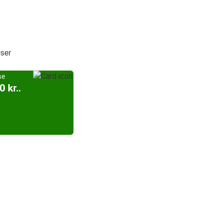
iser
se
0 kr..