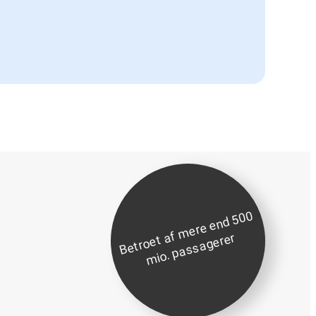
B
etr
o
et
af
m
er
e
e
n
d
5
0
0
mi
o.
p
a
s
s
a
g
er
er