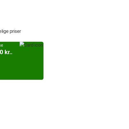
ige priser
se
0 kr..