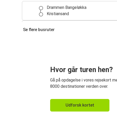
Drammen Bangeløkka
Kristiansand
Oslo
Se flere busruter
Drammen Bangeløkka
Drammen Bangeløkka
Fokserød (Sandefjord)
Tangen (Kragerø)
Hvor går turen hen?
Drammen Bangeløkka
Gå på opdagelse i vores rejsekort 
8000 destinationer verden over.
Udforsk kortet