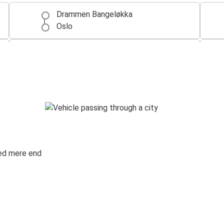
Drammen Bangeløkka
Oslo
Drammen Bangeløkka
Tangen (Kragerø)
Grenstøl Bussterminal (Tvedestrand)
Drammen Bangeløkka
med mere end