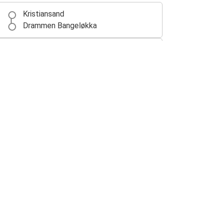
Kristiansand
Drammen Bangeløkka
Fokserød (Sandefjord)
Drammen Bangeløkka
Drammen Bangeløkka
Grenstøl Bussterminal (Tvedestrand)