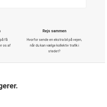
s
Rejs sammen
på få
Hvorfor sende en ekstra bil på vejen,
er os af
når du kan vælge kollektiv trafik i
stedet?
gerer.