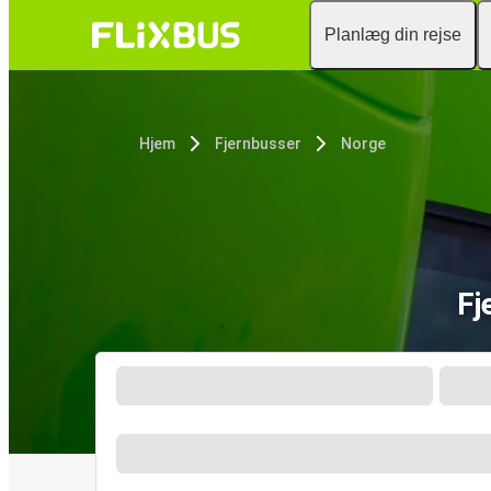
Planlæg din rejse
Hjem
Fjernbusser
Norge
Fj