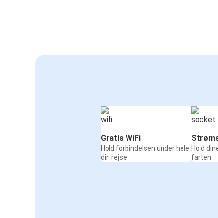
Gratis WiFi
Strøms
Hold forbindelsen under hele
Hold din
din rejse
farten