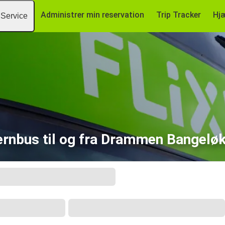
Administrer min reservation
Trip Tracker
Hj
Service
ernbus til og fra Drammen Bangelø