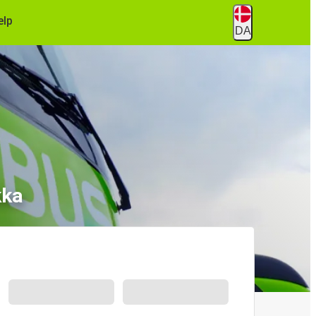
ælp
DA
kka