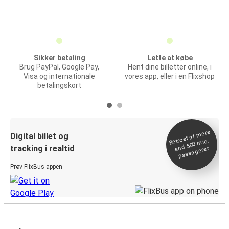
Sikker betaling
Lette at købe
Brug PayPal, Google Pay,
Hent dine billetter online, i
Visa og internationale
vores app, eller i en Flixshop
betalingskort
Betroet af
mere
end 500
Digital billet og
mio.
tracking i realtid
passagerer
Prøv FlixBus-appen