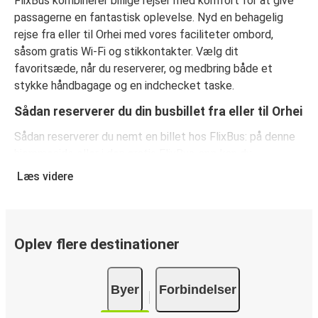
FlixBus kombinerer billige rejser med komfort for at give
passagerne en fantastisk oplevelse. Nyd en behagelig
rejse fra eller til Orhei med vores faciliteter ombord,
såsom gratis Wi-Fi og stikkontakter. Vælg dit
favoritsæde, når du reserverer, og medbring både et
stykke håndbagage og en indchecket taske.
Sådan reserverer du din busbillet fra eller til Orhei
Sådan reserverer du nemt en billet hos FlixBus: på denne
hjemmeside eller i den gratis FlixBus-app kan du
gennemføre din reservation med få klik. Når du køber din
Læs videre
billet fra eller til Orhei online, kan du vælge mellem flere
sikre onlinebetalingsmetoder som kreditkort, Paypal,
Google Pay og Apple Pay. Du kan også betale kontant
ombord eller ved et salgssted.
Oplev flere destinationer
Byer
Forbindelser