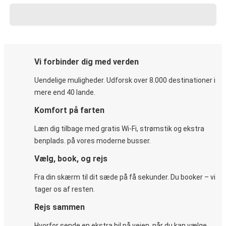
Vi forbinder dig med verden
Uendelige muligheder. Udforsk over 8.000 destinationer i
mere end 40 lande.
Komfort på farten
Læn dig tilbage med gratis Wi-Fi, strømstik og ekstra
benplads. på vores moderne busser.
Vælg, book, og rejs
Fra din skærm til dit sæde på få sekunder. Du booker – vi
tager os af resten.
Rejs sammen
Hvorfor sende en ekstra bil på vejen, når du kan vælge