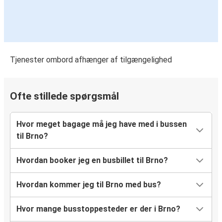
Brno
Aarhus
Aalborg
Tjenester ombord afhænger af tilgængelighed
Brno
Český Krumlov
Ofte stillede spørgsmål
Brno
Hvor meget bagage må jeg have med i bussen
til Brno?
Hvordan booker jeg en busbillet til Brno?
Hvordan kommer jeg til Brno med bus?
Hvor mange busstoppesteder er der i Brno?