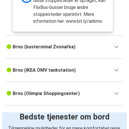
disse stoppesteder er optaget, kan
FlixBus-busser bruge andre
Brno
stoppesteder operativt. Mere
Wrocław
information her: www.bit.ly/anbrno
Wrocław
Brno
Brno (busterminal Zvonařka)
Berlin
Brno
Brno (IKEA OMV tankstation)
Brno
Karlovy Vary
Brno (Olimpia Shoppingcenter)
Brno
Český Krumlov
Bedste tjenester om bord
Karlovy Vary
Brno
Tilgængelige muligheder for en mere komfortabel rejse: