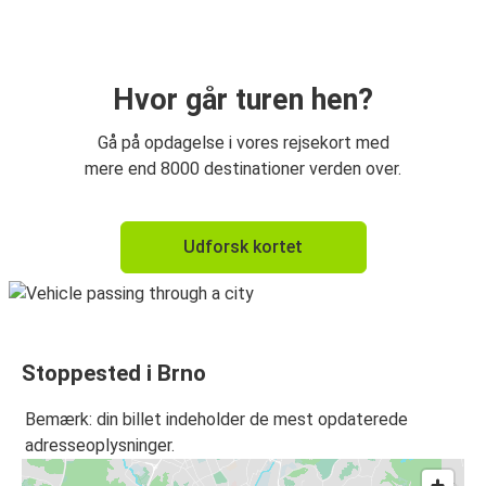
Bratislava
Wien
Brno
Hvor går turen hen?
Brno
Gå på opdagelse i vores rejsekort med
Wien Lufthavn
mere end 8000 destinationer verden over.
Brno
Udforsk kortet
Wien
Brno
Prag Lufthavn
Stoppested i Brno
Brno
Olomouc
Bemærk: din billet indeholder de mest opdaterede
adresseoplysninger.
Olomouc