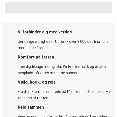
Vi forbinder dig med verden
Uendelige muligheder. Udforsk over 8.000 destinationer i
mere end 40 lande.
Komfort på farten
Læn dig tilbage med gratis Wi-Fi, strømstik og ekstra
benplads. på vores moderne busser.
Vælg, book, og rejs
Fra din skærm til dit sæde på få sekunder. Du booker – vi
tager os af resten.
Rejs sammen
Hvorfor sende en ekstra bil på vejen, når du kan vælge