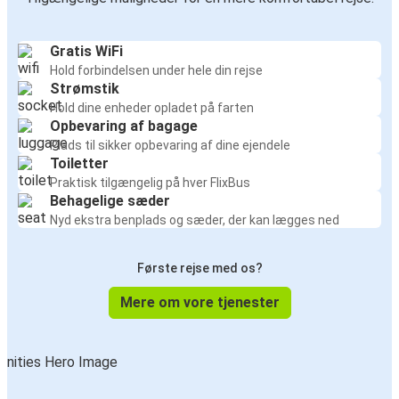
Kroměříž
Gratis WiFi
Brno
Hold forbindelsen under hele din rejse
Strømstik
Brno
Hold dine enheder opladet på farten
Opbevaring af bagage
Kroměříž
Plads til sikker opbevaring af dine ejendele
Toiletter
Kraków Lufthavn
Praktisk tilgængelig på hver FlixBus
Brno
Behagelige sæder
Nyd ekstra benplads og sæder, der kan lægges ned
Český Krumlov
Brno
Første rejse med os?
Mere om vore tjenester
Brno
Kraków Lufthavn
Aarhus
Brno