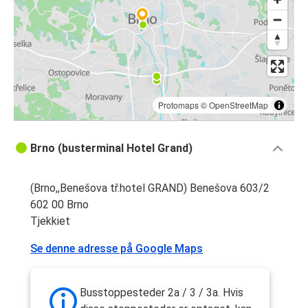
Brno
Prag Lufthavn
Brno
Brno
Kraków
Protomaps
©
OpenStreetMap
Kraków
Brno (busterminal Hotel Grand)
Brno
(Brno,,Benešova tř.hotel GRAND) Benešova 603/2
Brno
602 00 Brno
Jihlava
Tjekkiet
Jihlava
Se denne adresse på Google Maps
Brno
Brno
Busstoppesteder 2a / 3 / 3a. Hvis
Berlin