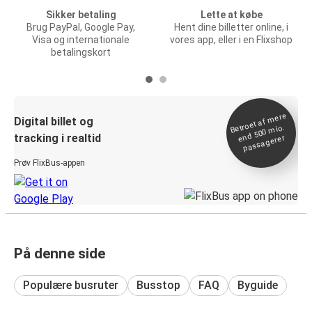
Sikker betaling
Lette at købe
Brug PayPal, Google Pay,
Hent dine billetter online, i
Visa og internationale
vores app, eller i en Flixshop
betalingskort
Betroet af
mere
end 500
Digital billet og
mio.
tracking i realtid
passagerer
Prøv FlixBus-appen
På denne side
Populære busruter
Busstop
FAQ
Byguide