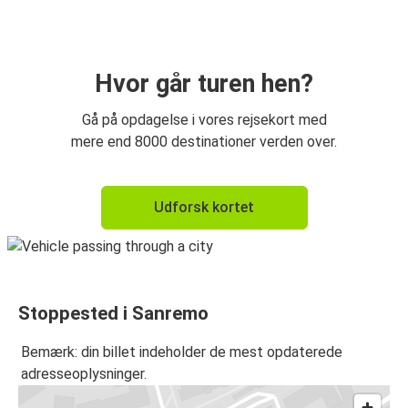
Aix-en-Provence
Aix-en-Provence
Sanremo
Hvor går turen hen?
Gå på opdagelse i vores rejsekort med
mere end 8000 destinationer verden over.
Udforsk kortet
Stoppested i Sanremo
Bemærk: din billet indeholder de mest opdaterede
adresseoplysninger.