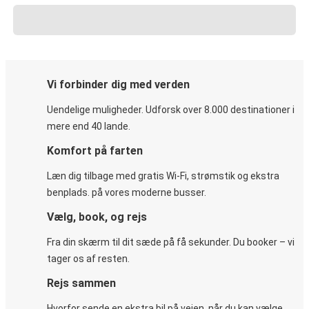
Vi forbinder dig med verden
Uendelige muligheder. Udforsk over 8.000 destinationer i
mere end 40 lande.
Komfort på farten
Læn dig tilbage med gratis Wi-Fi, strømstik og ekstra
benplads. på vores moderne busser.
Vælg, book, og rejs
Fra din skærm til dit sæde på få sekunder. Du booker – vi
tager os af resten.
Rejs sammen
Hvorfor sende en ekstra bil på vejen, når du kan vælge