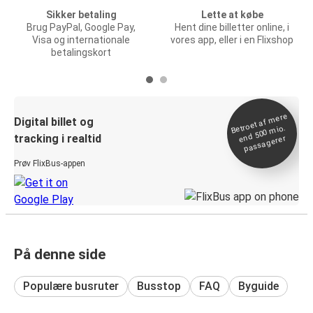
Sikker betaling
Lette at købe
Brug PayPal, Google Pay,
Hent dine billetter online, i
Visa og internationale
vores app, eller i en Flixshop
betalingskort
Betroet af
mere
end 500
Digital billet og
mio.
tracking i realtid
passagerer
Prøv FlixBus-appen
På denne side
Populære busruter
Busstop
FAQ
Byguide