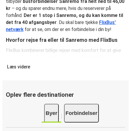
tilbyder
busforbindelser Sanremo fra helt ned til 46,00
kr
– og du sparer endnu mere, hvis du reserverer på
forhånd.
Der er 1 stop i Sanremo, og du kan komme til
det fra 40 afgangsbyer
. Du skal bare tjekke
FlixBus'
netværk
for at se, om der er en forbindelse i din by!
Hvorfor rejse fra eller til Sanremo med FlixBus
FlixBus kombinerer billige rejser med komfort for at give
passagerne en fantastisk oplevelse. Nyd en behagelig
rejse fra eller til Sanremo med vores faciliteter ombord,
Læs videre
såsom gratis Wi-Fi og stikkontakter. Vælg dit
favoritsæde, når du reserverer, og medbring både et
stykke håndbagage og en indchecket taske.
Oplev flere destinationer
Sådan reserverer du din busbillet fra eller til
Sanremo
Byer
Forbindelser
Sådan reserverer du nemt en billet hos FlixBus: på denne
hjemmeside eller i den gratis FlixBus-app kan du
gennemføre din reservation med få klik. Når du køber din