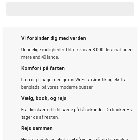
Vi forbinder dig med verden
Uendelige muligheder. Udforsk over 8.000 destinationer i
mere end 40 lande.
Komfort på farten
Læn dig tilbage med gratis Wi-Fi, strømstik og ekstra
benplads. på vores moderne busser.
Vælg, book, og rejs
Fra din skærm til dit sæde på få sekunder. Du booker – vi
tager os af resten.
Rejs sammen
Hvorfor sende en ekstra bil på vejen, når du kan vælge