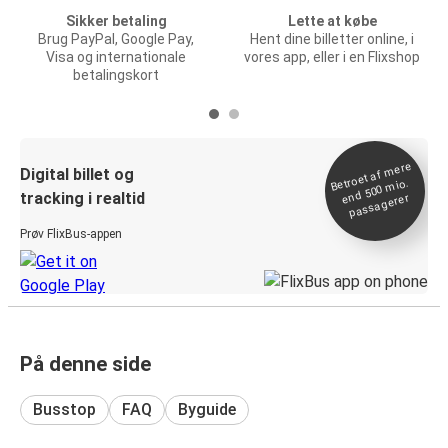
Sikker betaling
Lette at købe
Brug PayPal, Google Pay,
Hent dine billetter online, i
Visa og internationale
vores app, eller i en Flixshop
betalingskort
Betroet af
mere
end 500
Digital billet og
mio.
tracking i realtid
passagerer
Prøv FlixBus-appen
På denne side
Busstop
FAQ
Byguide