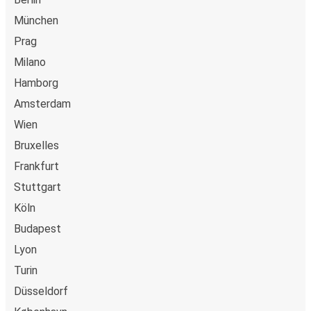
Google Pay og Apple Pay. Du kan også betale kontant
München
ombord eller ved et salgssted.
Prag
Milano
Hamborg
Amsterdam
Wien
Bruxelles
Frankfurt
Stuttgart
Köln
Budapest
Lyon
Turin
Düsseldorf